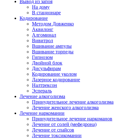
Вывод из запоя
На дому
В стационаре
Кодирование
Методом Довженко
Аквилонг
Алгоминал
Вивитрол
Вшивание ампулы
Вшивание торпеды
Гипнозом
Двойной блок
Дисульфирам
Кодирование уколом
Лазерное кодирование
Налтрексон
Эспераль
Лечение алкоголизма
Принудительное лечение алкоголизма
Лечение женского алкоголизма
Лечение наркомании
Принудительное лечение наркоманов
Лечение от солей (мефедрона)
Лечение от спайсов
Лечение токсикомании