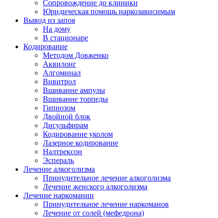
Сопровождение до клиники
Юридическая помощь наркозависимым
Вывод из запоя
На дому
В стационаре
Кодирование
Методом Довженко
Аквилонг
Алгоминал
Вивитрол
Вшивание ампулы
Вшивание торпеды
Гипнозом
Двойной блок
Дисульфирам
Кодирование уколом
Лазерное кодирование
Налтрексон
Эспераль
Лечение алкоголизма
Принудительное лечение алкоголизма
Лечение женского алкоголизма
Лечение наркомании
Принудительное лечение наркоманов
Лечение от солей (мефедрона)