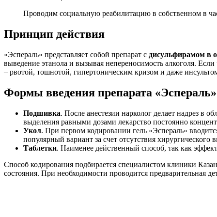
Проводим социальную реабилитацию в собственном в ча
Принцип действия
«Эспераль» представляет собой препарат с
дисульфирамом в о
выведение этанола и вызывая непереносимость алкоголя. Есл
– рвотой, тошнотой, гипертоническим кризом и даже инсульто
Формы введения препарата «Эспераль»
Подшивка
. После анестезии нарколог делает надрез в о
выделения равными дозами лекарство постоянно концентр
Укол
. При первом кодировании гель «Эспераль» вводитс
популярный вариант за счет отсутствия хирургического 
Таблетки
. Наименее действенный способ, так как эффек
Способ кодирования подбирается специалистом клиники Казани
состояния. При необходимости проводится предварительная де