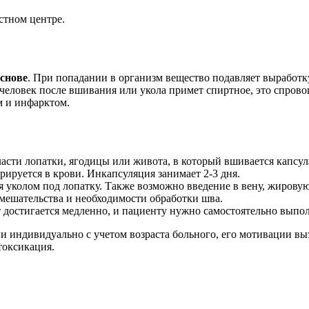
стном центре.
снове
. При попадании в организм вещество подавляет выработ
и человек после вшивания или укола примет спиртное, это спр
м и инфарктом.
бласти лопатки, ягодицы или живота, в который вшивается капсул
ируется в крови. Инкапсуляция занимает 2-3 дня.
я уколом под лопатку. Также возможно введение в вену, жиров
вмешательства и необходимости обработки шва.
т достигается медленно, и пациенту нужно самостоятельно выпол
 индивидуально с учетом возраста больного, его мотивации выз
токсикация.