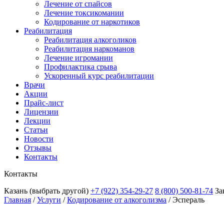
Лечение от спайсов
Лечение токсикомании
Кодирование от наркотиков
Реабилитация
Реабилитация алкоголиков
Реабилитация наркоманов
Лечение игромании
Профилактика срыва
Ускоренный курс реабилитации
Врачи
Акции
Прайс-лист
Лицензии
Лекции
Статьи
Новости
Отзывы
Контакты
Контакты
Казань
(выбрать другой)
+7 (922) 354-29-27
8 (800) 500-81-74
За
Главная
/
Услуги
/
Кодирование от алкоголизма
/
Эспераль