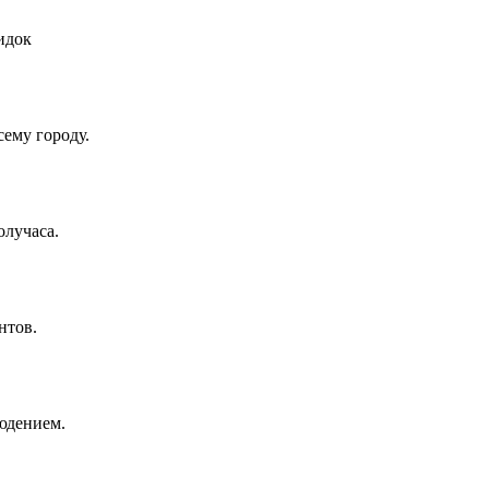
идок
ему городу.
олучаса.
нтов.
юдением.