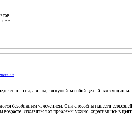
атов.
грамма.
глашение
еделенного вида игры, влекущей за собой целый ряд эмоциона
вляются безобидным увлечением. Они способны нанести серьезне
 возрасте. Избавиться от проблемы можно, обратившись в
цент