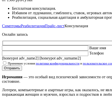
Бесплатная консультация.
Избавим от лудомании, гэмблинга, ставок, игровых автом
Реабилитация, социальная адаптация и амбулаторная про
Симптомы
Реабилитация
Прайс-лист
Консультация
Онлайн запись
Ваше имя
Телефон
[honeypot adv_name2] [honeypot adv_surname2]
Принимаю условия
политики конфиденциальности
и
пользовательское со
Игромания
— это особый вид психической зависимости от опр
состояние.
Лотереи, компьютерные и азартные игры, как оказалось, не я
поражающая женщин и мужчин, взрослых и подростков в любом