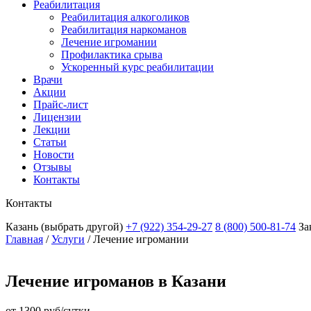
Реабилитация
Реабилитация алкоголиков
Реабилитация наркоманов
Лечение игромании
Профилактика срыва
Ускоренный курс реабилитации
Врачи
Акции
Прайс-лист
Лицензии
Лекции
Статьи
Новости
Отзывы
Контакты
Контакты
Казань
(выбрать другой)
+7 (922) 354-29-27
8 (800) 500-81-74
За
Главная
/
Услуги
/
Лечение игромании
Лечение игроманов в Казани
от 1300 руб/сутки