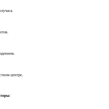
олучаса.
нтов.
юдением.
стном центре.
кторы
: