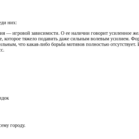
еди них:
я — игровой зависимости. О ее наличии говорит усиленное жел
е, которое тяжело подавить даже сильным волевым усилием. Фор
сильным, что какая-либо борьба мотивов полностью отсутствует.
с.
идок
ему городу.