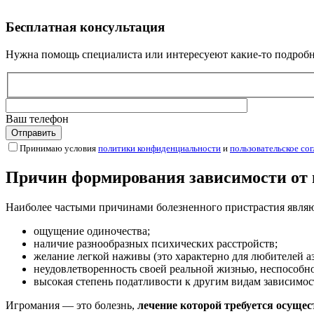
Бесплатная
консультация
Нужна помощь специалиста или интересуеют какие-то подробно
Ваш телефон
Принимаю условия
политики конфиденциальности
и
пользовательское со
Причин формирования зависимости от
Наиболее частыми причинами болезненного пристрастия являю
ощущение одиночества;
наличие разнообразных психических расстройств;
желание легкой наживы (это характерно для любителей а
неудовлетворенность своей реальной жизнью, неспособно
высокая степень податливости к другим видам зависимост
Игромания — это болезнь,
лечение которой требуется осуще