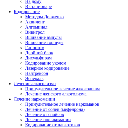
На дому
В стационаре
Кодирование
Методом Довженко
Аквилонг
Алгоминал
Вивитрол
Вшивание ампулы
Вшивание торпеды
Гипнозом
Двойной блок
Дисульфирам
Кодирование уколом
Лазерное кодирование
Налтрексон
Эспераль
Лечение алкоголизма
Принудительное лечение алкоголизма
Лечение женского алкоголизма
Лечение наркомании
Принудительное лечение наркоманов
Лечение от солей (мефедрона)
Лечение от спайсов
Лечение токсикомании
Кодирование от наркотиков