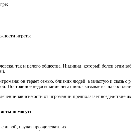
гре;
ожности играть;
ловека, так и целого общества. Индивид, который болен этим з
ей.
громана: он теряет семью, близких людей, а зачастую и связь с
ой. Постоянное недосыпание негативно сказывается на состояни
 лечение зависимости от игромании предполагает воздействие и
листы помогут:
 игрой, научат преодолевать их;