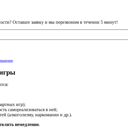
сти? Оставьте заявку и мы перезвоним в течении 5 минут!
глашение
 игры
тся:
зартных игр);
сть самореализоваться в ней;
ей (алкоголизму, наркомании и др.).
ствлять немедленно
.