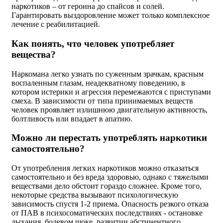
наркотиков – от героина до спайсов и солей.
Гарантировать выздоровление может только комплексное
лечение с реабилитацией.
Как понять, что человек употребляет
вещества?
Наркомана легко узнать по суженным зрачкам, красным
воспаленным глазам, неадекватному поведению, в
котором истерики и агрессия перемежаются с приступами
смеха. В зависимости от типа принимаемых веществ
человек проявляет излишнюю двигательную активность,
болтливость или впадает в апатию.
Можно ли перестать употреблять наркотики
самостоятельно?
От употребления легких наркотиков можно отказаться
самостоятельно и без вреда здоровью, однако с тяжелыми
веществами дело обстоит гораздо сложнее. Кроме того,
некоторые средства вызывают психологическую
зависимость спустя 1-2 приема. Опасность резкого отказа
от ПАВ в психосоматических последствиях - остановке
дыхания, болевом шоке, развитии абстинентного