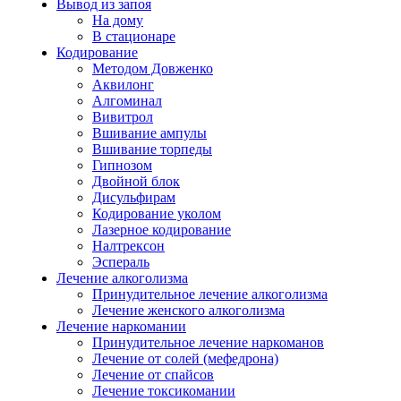
Вывод из запоя
На дому
В стационаре
Кодирование
Методом Довженко
Аквилонг
Алгоминал
Вивитрол
Вшивание ампулы
Вшивание торпеды
Гипнозом
Двойной блок
Дисульфирам
Кодирование уколом
Лазерное кодирование
Налтрексон
Эспераль
Лечение алкоголизма
Принудительное лечение алкоголизма
Лечение женского алкоголизма
Лечение наркомании
Принудительное лечение наркоманов
Лечение от солей (мефедрона)
Лечение от спайсов
Лечение токсикомании