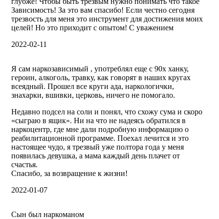
глубже! Чтобы быть трезвым нужно понимать что такое
Зависимость! За это вам спасибо! Если честно сегодня
трезвость для меня это инструмент для достижения моих
целей! Но это приходит с опытом! С уважением
2022-02-11
Я сам наркозависимый , употреблял еще с 90х ханку,
героин, алкоголь, травку, как говорят в наших кругах
всеядный. Прошел все круги ада, наркологички,
знахарки, вшивки, церковь, ничего не помогало.
Недавно подсел на соли и понял, что схожу сума и скоро
«сыграю в ящик». Ни на что не надеясь обратился в
наркоцентр, где мне дали подробную информацию о
реабилитационной программе. Поехал лечится и это
настоящее чудо, я трезвый уже полтора года у меня
появилась девушка, а мама каждый день плачет от
счастья.
Спасибо, за возвращение к жизни!
2022-01-07
Сын был наркоманом