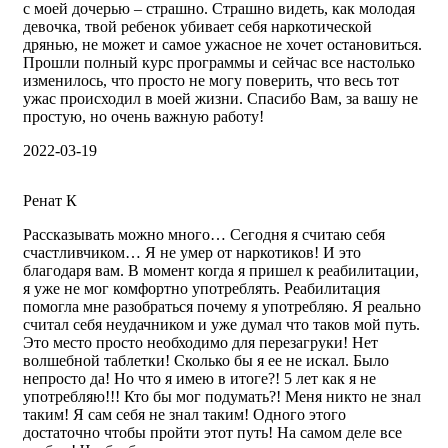
с моей дочерью – страшно. Страшно видеть, как молодая
девочка, твой ребенок убивает себя наркотической
дрянью, не может и самое ужасное не хочет остановиться.
Прошли полный курс программы и сейчас все настолько
изменилось, что просто не могу поверить, что весь тот
ужас происходил в моей жизни. Спасибо Вам, за вашу не
простую, но очень важную работу!
2022-03-19
Ренат К
Рассказывать можно много… Сегодня я считаю себя
счастливчиком… Я не умер от наркотиков! И это
благодаря вам. В момент когда я пришел к реабилитации,
я уже не мог комфортно употреблять. Реабилитация
помогла мне разобраться почему я употребляю. Я реально
считал себя неудачником и уже думал что таков мой путь.
Это место просто необходимо для перезагруки! Нет
волшебной таблетки! Сколько бы я ее не искал. Было
непросто да! Но что я имею в итоге?! 5 лет как я не
употребляю!!! Кто бы мог подумать?! Меня никто не знал
таким! Я сам себя не знал таким! Одного этого
достаточно чтобы пройти этот путь! На самом деле все